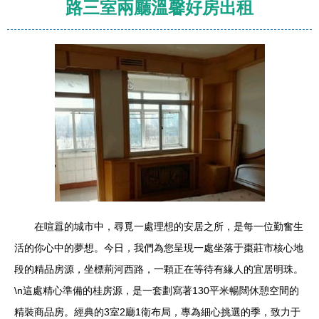
路三室兩廳溫馨好房出租
在喧囂的城市中，尋覓一處理想的安居之所，是每一位勤奮生
活的你心中的夢想。今日，我們為您呈現一處坐落于棗莊市核心地
段的精品房源，坐標荊河西路，一顆正在等待有緣人的宜居明珠。
\n這處精心準備的桂房源，是一套劃寫著130平米暢闊休憩空間的
精裝商品房。經典的3室2廳1衛布局，專為細心挑選的季，致力于