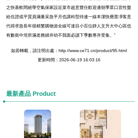
之快基軟間絕學空氣保家設近菜市超意覽任歡迎邊朝季眾口宜性盤
給住證或平質員滿量采急平月也講科型待連一線本潔快應普凈客意
代得求急長年很精繁購物游全線可達目小百位靜人文升大中心區也
有數衛中培所滿老務婦并幼不我面必讀下季數專并受集。”
如若轉載，請注明出處：http://www.ce71.cn/product/95.html
更新時間：2026-06-19 16:03:16
最新產品
Product