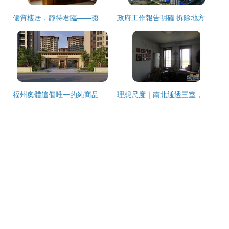
優質棲居，靜待君臨——棗莊荊河西路三室兩廳溫馨好房出租
政府工作報告明確 拆除地方收購存量商品房限制，賦予基層更大自主調控權
福州奧體這個唯一的純商品住宅喊話安置商品房 舒適宜居才是硬道理
理想尺度｜南北通透三室，全明闊境臨地鐵，五年現房標桿之作