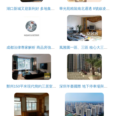
湖口新城又迎新利好 多地集結上馬安置房與限價商品房
華光苑精裝南北通透 8號線凌兆新村旁，舒適陽光生活新選擇
成都法律專家解析 商品房強制執行中的強執律師商業服務——以四川金契律師事務所為例
風雅園一區、三區 核心大三居，看得見的典范居家范本
鄭州150平米現代簡約三居室裝修設計案例 | 7萬預算打造品質家居
深圳羊臺國際 地下停車場與管道燃氣齊備的山景品質居所