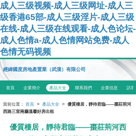
成人三级视频-成人三级网址-成人三
级香港65部-成人三级淫片-成人三级
在线-成人三级在线观看-成人色论坛-
成人色情a-成人色情网站免费-成人
色情无码视频
經緯國度房地產置業（武漢）有限公司
首頁
企業簡介
產品大全
聯系我們
企業信息
訪客
>
>
當前位置：
首頁
產品大全
優質棲居，靜待君臨——棗莊荊河
西路三室兩廳溫馨好房出租
優質棲居，靜待君臨——棗莊荊河西